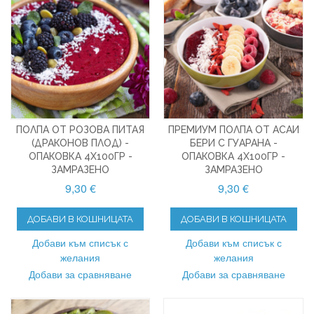
ПОЛПА ОТ РОЗОВА ПИТАЯ
ПРЕМИУМ ПОЛПА ОТ АСАИ
(ДРАКОНОВ ПЛОД) -
БЕРИ С ГУАРАНА -
ОПАКОВКА 4X100ГР -
ОПАКОВКА 4X100ГР -
ЗАМРАЗЕНО
ЗАМРАЗЕНО
9,30 €
9,30 €
ДОБАВИ В КОШНИЦАТА
ДОБАВИ В КОШНИЦАТА
Добави към списък с
Добави към списък с
желания
желания
Добави за сравняване
Добави за сравняване