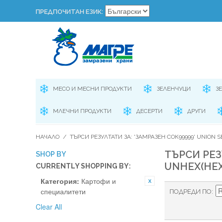
ПРЕДПОЧИТАН ЕЗИК:
МЕСО И МЕСНИ ПРОДУКТИ
ЗЕЛЕНЧУЦИ
З
МЛЕЧНИ ПРОДУКТИ
ДЕСЕРТИ
ДРУГИ
НАЧАЛО
/
ТЪРСИ РЕЗУЛТАТИ ЗА: 'ЗАМРАЗЕН СОК99999' UNION SEL
ТЪРСИ РЕЗ
SHOP BY
UNHEX(HEX(V
CURRENTLY SHOPPING BY:
Категория:
Картофи и
специалитети
ПОДРЕДИ ПО
Clear All