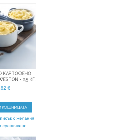
O КАРТОФЕНО
ESTON - 2,5 КГ.
,82 €
В КОШНИЦАТА
списък с желания
а сравняване