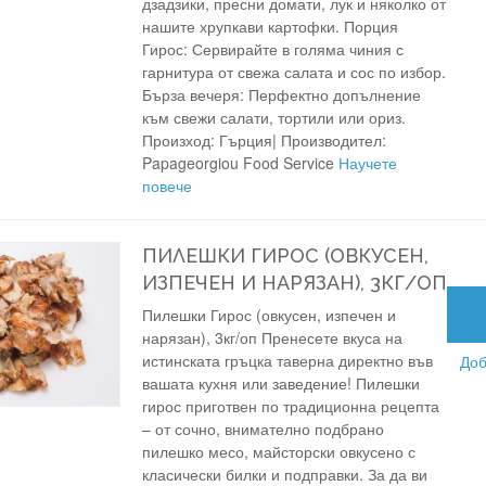
дзадзики, пресни домати, лук и няколко от
нашите хрупкави картофки. Порция
Гирос: Сервирайте в голяма чиния с
гарнитура от свежа салата и сос по избор.
Бърза вечеря: Перфектно допълнение
към свежи салати, тортили или ориз.
Произход: Гърция| Производител:
Papageorgiou Food Service
Научете
повече
ПИЛЕШКИ ГИРОС (ОВКУСЕН,
ИЗПЕЧЕН И НАРЯЗАН), 3КГ/ОП
Пилешки Гирос (овкусен, изпечен и
нарязан), 3кг/оп Пренесете вкуса на
истинската гръцка таверна директно във
Доб
вашата кухня или заведение! Пилешки
гирос приготвен по традиционна рецепта
– от сочно, внимателно подбрано
пилешко месо, майсторски овкусено с
класически билки и подправки. За да ви