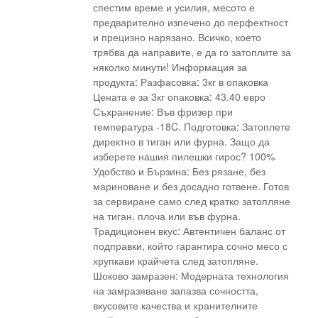
спестим време и усилия, месото е
предварително изпечено до перфектност
и прецизно нарязано. Всичко, което
трябва да направите, е да го затоплите за
няколко минути! Информация за
продукта: Разфасовка: 3кг в опаковка
Цената е за 3кг опаковка: 43.40 евро
Съхранение: Във фризер при
температура -18C. Подготовка: Затоплете
директно в тиган или фурна. Защо да
изберете нашия пилешки гирос? 100%
Удобство и Бързина: Без рязане, без
мариноване и без досадно готвене. Готов
за сервиране само след кратко затопляне
на тиган, плоча или във фурна.
Традиционен вкус: Автентичен баланс от
подправки, който гарантира сочно месо с
хрупкави крайчета след затопляне.
Шоково замразен: Модерната технология
на замразяване запазва сочността,
вкусовите качества и хранителните