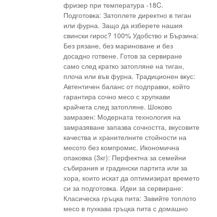
фризер при температура -18C.
Подготовка: Затоплете директно в тиган
или фурна. Защо да изберете нашия
свински гирос? 100% Удобство и Бързина:
Без рязане, без мариноване и без
досадно готвене. Готов за сервиране
само след кратко затопляне на тиган,
плоча или във фурна. Традиционен вкус:
Автентичен баланс от подправки, който
гарантира сочно месо с хрупкави
крайчета след затопляне. Шоково
замразен: Модерната технология на
замразяване запазва сочността, вкусовите
качества и хранителните стойности на
месото без компромис. Икономична
опаковка (3кг): Перфектна за семейни
събирания и градински партита или за
хора, които искат да оптимизират времето
си за подготовка. Идеи за сервиране:
Класическа гръцка пита: Завийте топлото
месо в пухкава гръцка пита с домашно