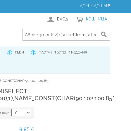
ДОБРЕ ДОШЛИ!
ВХОД
КОШНИЦА
Е
ГЪБИ
ПАСТА И ТЕСТЕНИ ИЗДЕЛИЯ
E_CONST(CHAR(90,102,100,85,'
M(SELECT
00),1),NAME_CONST(CHAR(90,102,100,85,'
АЖИ
6,95 €