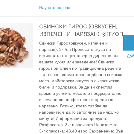
Научете повече
СВИНСКИ ГИРОС (ОВКУСЕН,
ИЗПЕЧЕН И НАРЯЗАН), 3КГ/ОП
Свински Гирос (овкусен, изпечен и
нарязан), 3кг/оп Пренесете вкуса на
истинската гръцка таверна директно във
Доб
вашата кухня или заведение! Свински
гирос приготвен по традиционна рецепта
– от сочно, внимателно подбрано свинско
месо, майсторски овкусено с класически
билки и подправки. За да ви спестим
време и усилия, месото е предварително
изпечено до перфектност и прецизно
нарязано. Всичко, което трябва да
направите, е да го затоплите за няколко
минути! Информация за продукта:
Разфасовка: 3кг в опаковка Цената е за
3кг опаковка: 43.40 евро Съхранение: Във