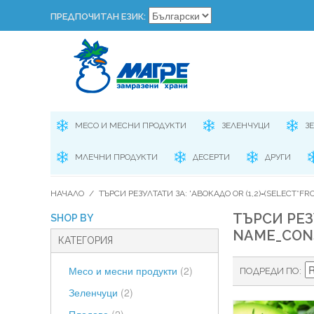
ПРЕДПОЧИТАН ЕЗИК:
МЕСО И МЕСНИ ПРОДУКТИ
ЗЕЛЕНЧУЦИ
З
МЛЕЧНИ ПРОДУКТИ
ДЕСЕРТИ
ДРУГИ
НАЧАЛО
/
ТЪРСИ РЕЗУЛТАТИ ЗА: 'АВОКАДО OR (1,2)=(SELECT*FRO
ТЪРСИ РЕЗ
SHOP BY
NAME_CONST(
КАТЕГОРИЯ
Месо и месни продукти
(2)
ПОДРЕДИ ПО
Зеленчуци
(2)