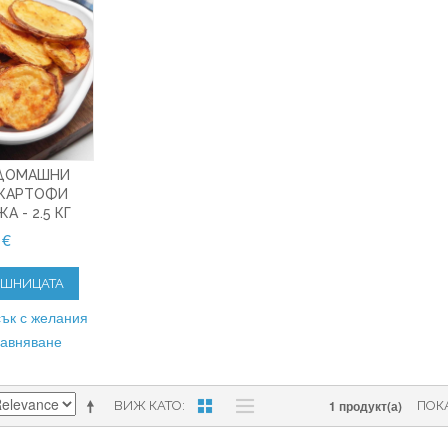
 ДОМАШНИ
 КАРТОФИ
А - 2.5 КГ
 €
ОШНИЦАТА
ък с желания
равняване
1 продукт(а)
ВИЖ КАТО
ПОК