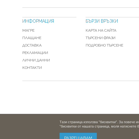
ИНФОРМАЦИЯ
БЪРЗИ ВРЪЗКИ
МАГРЕ
КАРТА НА САЙТА
ПЛАЩАНЕ
ТЪРСЕНИ ФРАЗИ
ДОСТАВКА
ПОДРОБНО ТЪРСЕНЕ
РЕКЛАМАЦИИ
ЛИЧНИ ДАННИ
КОНТАКТИ
Тази страница използва "бисквитки". За повече 
"бисквитки от нашата страница, моля натиснете 
РАЗРЕШАВАМ