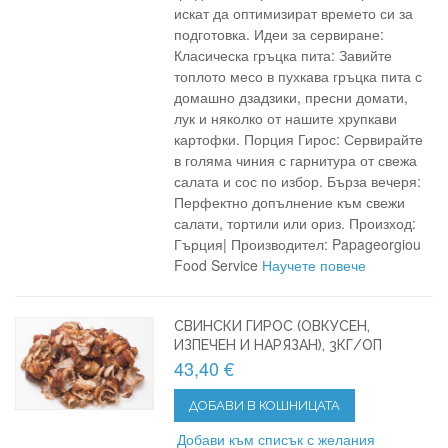
искат да оптимизират времето си за
подготовка. Идеи за сервиране:
Класическа гръцка пита: Завийте
топлото месо в пухкава гръцка пита с
домашно дзадзики, пресни домати,
лук и няколко от нашите хрупкави
картофки. Порция Гирос: Сервирайте
в голяма чиния с гарнитура от свежа
салата и сос по избор. Бърза вечеря:
Перфектно допълнение към свежи
салати, тортили или ориз. Произход:
Гърция| Производител: Papageorgiou
Food Service
Научете повече
СВИНСКИ ГИРОС (ОВКУСЕН,
ИЗПЕЧЕН И НАРЯЗАН), 3КГ/ОП
43,40 €
ДОБАВИ В КОШНИЦАТА
Добави към списък с желания