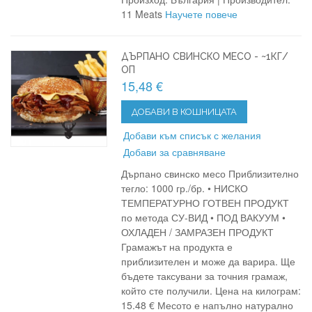
11 Meats
Научете повече
ДЪРПАНО СВИНСКО МЕСО - ~1КГ/
ОП
15,48 €
ДОБАВИ В КОШНИЦАТА
Добави към списък с желания
Добави за сравняване
Дърпано свинско месо Приблизително
тегло: 1000 гр./бр. • НИСКО
ТЕМПЕРАТУРНО ГОТВЕН ПРОДУКТ
по метода СУ-ВИД • ПОД ВАКУУМ •
ОХЛАДЕН / ЗАМРАЗЕН ПРОДУКТ
Грамажът на продукта е
приблизителен и може да варира. Ще
бъдете таксувани за точния грамаж,
който сте получили. Цена на килограм:
15.48 € Месото е напълно натурално