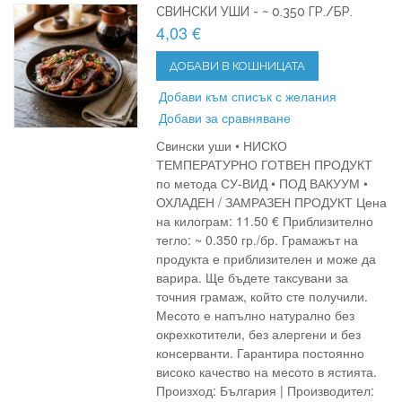
СВИНСКИ УШИ - ~ 0.350 ГР./БР.
4,03 €
ДОБАВИ В КОШНИЦАТА
Добави към списък с желания
Добави за сравняване
Свински уши • НИСКО
ТЕМПЕРАТУРНО ГОТВЕН ПРОДУКТ
по метода СУ-ВИД • ПОД ВАКУУМ •
ОХЛАДЕН / ЗАМРАЗЕН ПРОДУКТ Цена
на килограм: 11.50 € Приблизително
тегло: ~ 0.350 гр./бр. Грамажът на
продукта е приблизителен и може да
варира. Ще бъдете таксувани за
точния грамаж, който сте получили.
Месото е напълно натурално без
окрехкотители, без алергени и без
консерванти. Гарантира постоянно
високо качество на месото в ястията.
Произход: България | Производител: