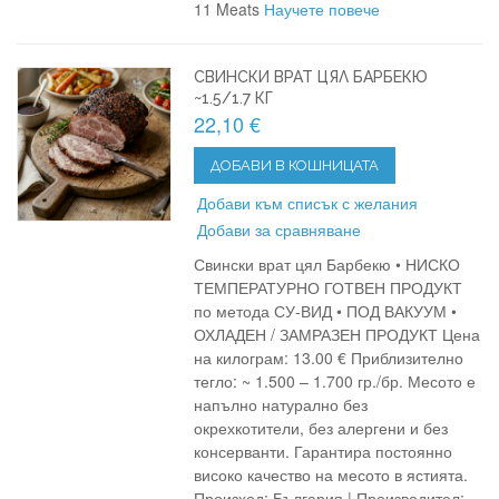
11 Meats
Научете повече
СВИНСКИ ВРАТ ЦЯЛ БАРБЕКЮ
~1.5/1.7 КГ
22,10 €
ДОБАВИ В КОШНИЦАТА
Добави към списък с желания
Добави за сравняване
Свински врат цял Барбекю • НИСКО
ТЕМПЕРАТУРНО ГОТВЕН ПРОДУКТ
по метода СУ-ВИД • ПОД ВАКУУМ •
ОХЛАДЕН / ЗАМРАЗЕН ПРОДУКТ Цена
на килограм: 13.00 € Приблизително
тегло: ~ 1.500 – 1.700 гр./бр. Месото е
напълно натурално без
окрехкотители, без алергени и без
консерванти. Гарантира постоянно
високо качество на месото в ястията.
Произход: България | Производител: