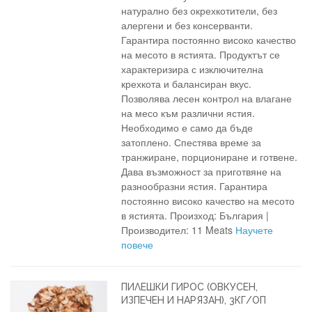
натурално без окрехкотители, без
алергени и без консерванти.
Гарантира постоянно високо качество
на месото в ястията. Продуктът се
характеризира с изключителна
крехкота и балансиран вкус.
Позволява лесен контрол на влагане
на месо към различни ястия.
Необходимо е само да бъде
затоплено. Спестява време за
транжиране, порциониране и готвене.
Дава възможност за приготвяне на
разнообразни ястия. Гарантира
постоянно високо качество на месото
в ястията. Произход: България |
Производител: 11 Meats
Научете
повече
ПИЛЕШКИ ГИРОС (ОВКУСЕН,
ИЗПЕЧЕН И НАРЯЗАН), 3КГ/ОП