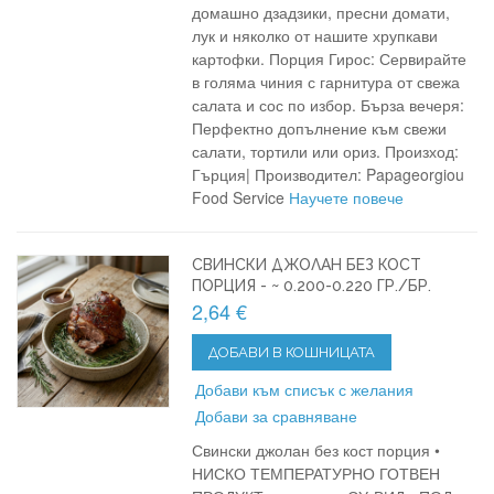
домашно дзадзики, пресни домати,
лук и няколко от нашите хрупкави
картофки. Порция Гирос: Сервирайте
в голяма чиния с гарнитура от свежа
салата и сос по избор. Бърза вечеря:
Перфектно допълнение към свежи
салати, тортили или ориз. Произход:
Гърция| Производител: Papageorgiou
Food Service
Научете повече
СВИНСКИ ДЖОЛАН БЕЗ КОСТ
ПОРЦИЯ - ~ 0.200-0.220 ГР./БР.
2,64 €
ДОБАВИ В КОШНИЦАТА
Добави към списък с желания
Добави за сравняване
Свински джолан без кост порция •
НИСКО ТЕМПЕРАТУРНО ГОТВЕН