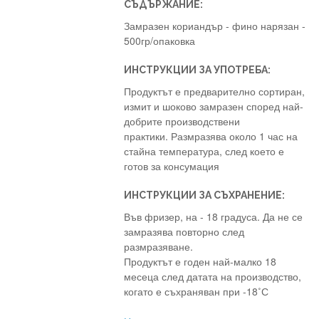
СЪДЪРЖАНИЕ:
Замразен кориандър - фино нарязан -
500гр/опаковка
ИНСТРУКЦИИ ЗА УПОТРЕБА:
Продуктът е предварително сортиран,
измит и шоково замразен според най-
добрите производствени
практики. Размразява около 1 час на
стайна температура, след което е
готов за консумация
ИНСТРУКЦИИ ЗА СЪХРАНЕНИЕ:
Във фризер, на - 18 градуса. Да не се
замразява повторно след
размразяване.
Продуктът е годен най-малко 18
месеца след датата на производство,
когато е съхраняван при -18˚С