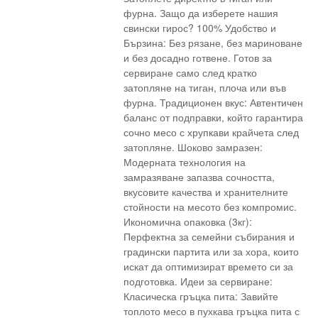
фурна. Защо да изберете нашия
свински гирос? 100% Удобство и
Бързина: Без рязане, без мариноване
и без досадно готвене. Готов за
сервиране само след кратко
затопляне на тиган, плоча или във
фурна. Традиционен вкус: Автентичен
баланс от подправки, който гарантира
сочно месо с хрупкави крайчета след
затопляне. Шоково замразен:
Модерната технология на
замразяване запазва сочността,
вкусовите качества и хранителните
стойности на месото без компромис.
Икономична опаковка (3кг):
Перфектна за семейни събирания и
градински партита или за хора, които
искат да оптимизират времето си за
подготовка. Идеи за сервиране:
Класическа гръцка пита: Завийте
топлото месо в пухкава гръцка пита с