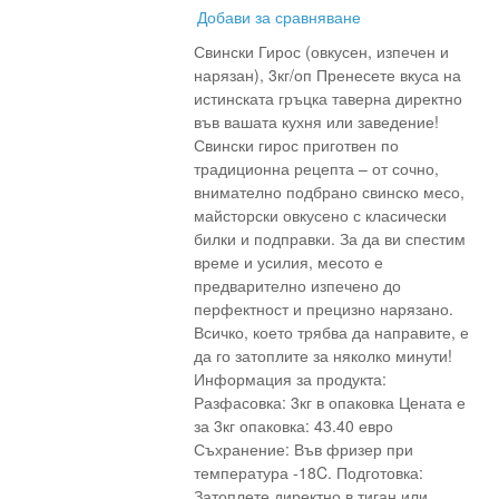
Добави за сравняване
Свински Гирос (овкусен, изпечен и
нарязан), 3кг/оп Пренесете вкуса на
истинската гръцка таверна директно
във вашата кухня или заведение!
Свински гирос приготвен по
традиционна рецепта – от сочно,
внимателно подбрано свинско месо,
майсторски овкусено с класически
билки и подправки. За да ви спестим
време и усилия, месото е
предварително изпечено до
перфектност и прецизно нарязано.
Всичко, което трябва да направите, е
да го затоплите за няколко минути!
Информация за продукта:
Разфасовка: 3кг в опаковка Цената е
за 3кг опаковка: 43.40 евро
Съхранение: Във фризер при
температура -18C. Подготовка:
Затоплете директно в тиган или