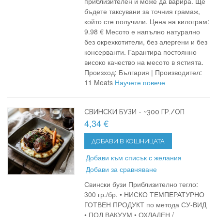
приблизителен и може да варира. Ще
бъдете таксувани за точния грамаж,
който сте получили. Цена на килограм:
9.98 € Месото е напълно натурално
без окрехкотители, без алергени и без
консерванти. Гарантира постоянно
високо качество на месото в ястията.
Произход: България | Производител:
11 Meats
Научете повече
СВИНСКИ БУЗИ - ~300 ГР./ОП
4,34 €
ДОБАВИ В КОШНИЦАТА
Добави към списък с желания
Добави за сравняване
Свински бузи Приблизително тегло:
300 гр./бр. • НИСКО ТЕМПЕРАТУРНО
ГОТВЕН ПРОДУКТ по метода СУ-ВИД
• ПОД ВАКУУМ • ОХЛАДЕН /