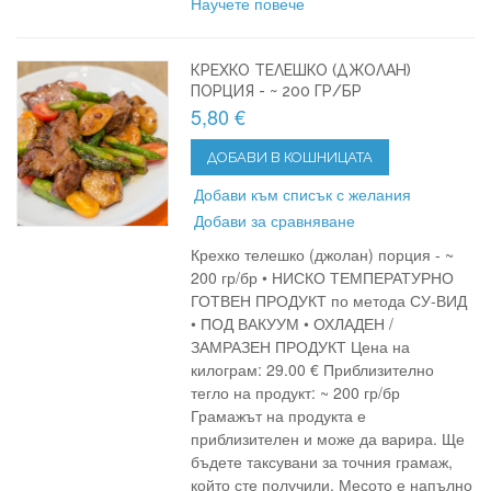
Научете повече
КРЕХКО ТЕЛЕШКО (ДЖОЛАН)
ПОРЦИЯ - ~ 200 ГР/БР
5,80 €
ДОБАВИ В КОШНИЦАТА
Добави към списък с желания
Добави за сравняване
Крехко телешко (джолан) порция - ~
200 гр/бр • НИСКО ТЕМПЕРАТУРНО
ГОТВЕН ПРОДУКТ по метода СУ-ВИД
• ПОД ВАКУУМ • ОХЛАДЕН /
ЗАМРАЗЕН ПРОДУКТ Цена на
килограм: 29.00 € Приблизително
тегло на продукт: ~ 200 гр/бр
Грамажът на продукта е
приблизителен и може да варира. Ще
бъдете таксувани за точния грамаж,
който сте получили. Месото е напълно