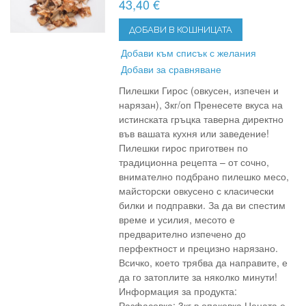
43,40 €
ДОБАВИ В КОШНИЦАТА
Добави към списък с желания
Добави за сравняване
Пилешки Гирос (овкусен, изпечен и
нарязан), 3кг/оп Пренесете вкуса на
истинската гръцка таверна директно
във вашата кухня или заведение!
Пилешки гирос приготвен по
традиционна рецепта – от сочно,
внимателно подбрано пилешко месо,
майсторски овкусено с класически
билки и подправки. За да ви спестим
време и усилия, месото е
предварително изпечено до
перфектност и прецизно нарязано.
Всичко, което трябва да направите, е
да го затоплите за няколко минути!
Информация за продукта:
Разфасовка: 3кг в опаковка Цената е