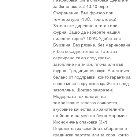
за 3кг опаковка: 43.40 евро
Съхранение: Във фризер при
температура -18C. Подготовка:
Затоплете директно в тиган или
фурна. Защо да изберете нашия
пилешки гирос? 100% Удобство и
Бързина: Без рязане, без мариноване
и без досадно готвене. Готов за
сервиране само след кратко
затопляне на тиган, плоча или във
фурна. Традиционен вкус: Автентичен
баланс от подправки, който гарантира
сочно месо с хрупкави крайчета след
затопляне. Шоково замразен:
Модерната технология на
замразяване запазва сочността,
вкусовите качества и хранителните
стойности на месото без компромис.
Икономична опаковка (3кг):
Перфектна за семейни събирания и
градински партита или за хора, които