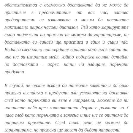
обстоятелства е възможно доставката да не може да
пристигне в предпочитания от вас час, затова
предварително се извиняваме и молим да посочвате
максимално широк часови диапазон. Тъй като маршрутите
също подлежат на промяна не можем да гарантираме, че
доставката ви винаги ще пристига в един и същи час.
Веднага след като потвърдите вашата поръчка в сайта ни,
ние ще ви изпратим мейл, който съдържа всички детайли
по доставката – адрес, начин на плащане, поръчани
продукти.
В случай, че бихте искали да нанесете каквато и да било
промяна в списъка с продукти или условията на доставка
след като поръчката ви вече е направена, можете да ни
напишете мейл чрез контактната форма в рамките на 3
часа след като поръчката е заявена и ние ще се опитаме да
направим промените. След това вече не можем да
гарантираме, че промени ще могат да бъдат направени.