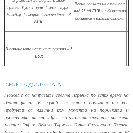
В рамките на София, Велико
Всяка поръчка на стойност
Търново, Русе, Варна, Плевен, Бургас,
над
25.00 EUR
e с безплатна
Несебър, Поморие, Слънчев бряг –
3
доставка в цялата страна.
EUR
.
В останалата част на страната –
5
EUR
СРОК НА ДОСТАВКАТА
Можете да направите своята поръчка по всяко време на
денонощието. В случай, че всички поръчани от вас
продукти са налични към момента на поръчката и
посоченият от вас адрес е в някое от следните населени
места: София, Велико Търново, Горна Оряховица, Плевен,
Бургас, Русе, тя ще бъде доставена за вас в рамките на 48