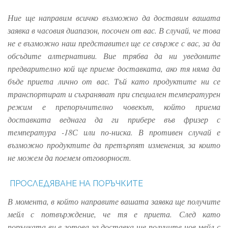
Ние ще направим всичко възможно да доставим вашата
заявка в часовия диапазон, посочен от вас. В случай, че това
не е възможно наш представител ще се свърже с вас, за да
обсъдите алтернативи. Вие трябва да ни уведомите
предварително кой ще приеме доставката, ако тя няма да
бъде приета лично от вас. Тъй като продуктите ни се
транспортират и съхраняват при специален температурен
режим е препоръчително човекът, който приема
доставката веднага да ги прибере във фризер с
температура -18С или по-ниска. В противен случай е
възможно продуктите да претърпят изменения, за които
не можем да поемем отговорност.
ПРОСЛЕДЯВАНЕ НА ПОРЪЧКИТЕ
В момента, в който направите вашата заявка ще получите
мейл с потвърждение, че тя е приета. След като
поръчката ви е готова за доставка ще получите нов мейл с