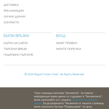
ДОСТАВКА
РЕКЛАМАЦИИ
ЛИЧНИ ДАННИ
КОНТАКТИ
БЪРЗИ ВРЪЗКИ
ВХОД
КАРТА НА САЙТА
МОЯТ ПРОФИЛ
ТЪРСЕНИ ФРАЗИ
МОИТЕ ПОРЪЧКИ
ПОДРОБНО ТЪРСЕНЕ
© 2016 Magre Frozen Food. All Rights Reserved.
Тази страница използва "бисквитки". За повече
информация какви данни се съдържат в "бисквитките",
моля запознайте се с нашата
Политика за личните
данни
. За да разрешите "бисквитки от нашата страница,
моля натиснете бутона "Разрешавам" по-долу.