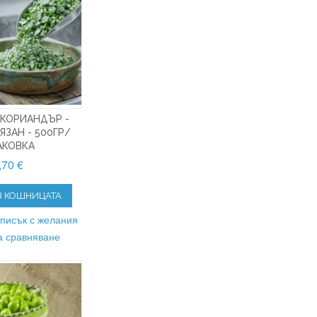
 КОРИАНДЪР -
ЗАН - 500ГР/
АКОВКА
,70 €
В КОШНИЦАТА
списък с желания
а сравняване