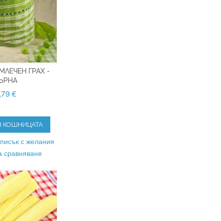
МЛЕЧЕН ГРАХ -
ЪРНА
,79 €
В КОШНИЦАТА
списък с желания
а сравняване