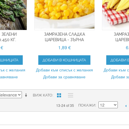
 ЗЕЛЕНИ
ЗАМРАЗЕНA СЛАДКА
ЗАМРА
.450 КГ.
ЦАРЕВИЦА - ЗЪРНА
ЦАРЕВИ
 €
1,89 €
6
ОШНИЦАТА
ДОБАВИ В КОШНИЦАТА
ДОБАВИ 
ък с желания
Добави към списък с желания
Добави към 
равняване
Добави за сравняване
Добави з
ВИЖ КАТО
13-24 of 35
ПОКАЖИ