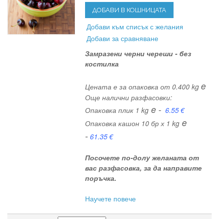
ДОБАВИ В КОШНИЦАТА
Добави към списък с желания
Добави за сравняване
Замразени черни череши - без
костилка
e
Цената е за опаковка от 0.400 kg
Още налични разфасовки:
e -
Опаковка плик 1 kg
6.55 €
e
Опаковка кашон 10 бр х 1 kg
-
61.35 €
Посочете по-долу желаната от
вас разфасовка, за да направите
поръчка.
Научете повече