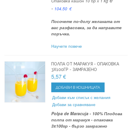
e
Опаковка кашон 10 бр х 1 kg
-
104.50
€
Посочете по-долу желаната от
вас разфасовка, за да направите
поръчка.
Научете повече
ПОЛПА ОТ МАРАКУЯ - ОПАКОВКА
3X100ГР - ЗАМРАЗЕНО
5,57 €
ДОБАВИ В КОШНИЦАТА
Добави към списък с желания
Добави за сравняване
Polpa de Marac
uja - 100% Плодова
полпа от маракуя - опаковка
3x100гр - бързо замразено