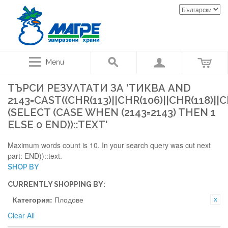
Menu
ТЪРСИ РЕЗУЛТАТИ ЗА 'ТИКВА AND
2143=CAST((CHR(113)||CHR(106)||CHR(118)||CH
(SELECT (CASE WHEN (2143=2143) THEN 1
ELSE 0 END))::TEXT'
Maximum words count is 10. In your search query was cut next
part: END))::text.
SHOP BY
CURRENTLY SHOPPING BY:
Категория:
Плодове
Clear All