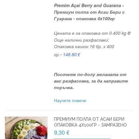
Premim Açai Berry and Guarana -
Премиум полпа от Асаи Бери с
Гуарана - опаковка 4x100гр
e
Цената е за опаковка от 0.400 kg
Още налични разфасовки:
Опаковка кашон 16 бр. х 400
-
гр.
148.80
€
Посочете по-долу желаната от
вас разфасовка, за да направите
поръчка.
Научете повече
ПРЕМИУМ ПОЛПА ОТ АСАИ БЕРИ
ОПАКОВКА 4X100ГР - ЗАМРАЗЕНО
9,30 €