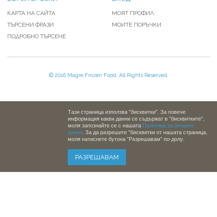
КАРТА НА САЙТА
МОЯТ ПРОФИЛ
ТЪРСЕНИ ФРАЗИ
МОИТЕ ПОРЪЧКИ
ПОДРОБНО ТЪРСЕНЕ
© 2016 Magre Frozen Food. All Rights Reserved.
Тази страница използва "бисквитки". За повече
информация какви данни се съдържат в "бисквитките",
моля запознайте се с нашата
Политика за личните
данни
. За да разрешите "бисквитки от нашата страница,
моля натиснете бутона "Разрешавам" по-долу.
РАЗРЕШАВАМ