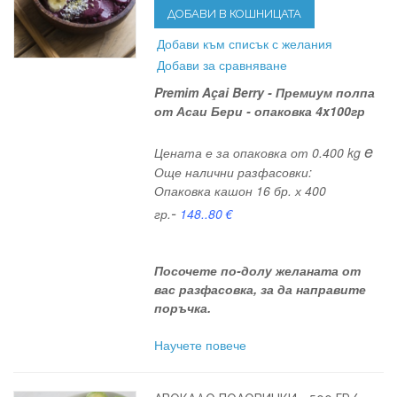
ДОБАВИ В КОШНИЦАТА
Добави към списък с желания
Добави за сравняване
Premim Açai Berry - Премиум полпа
от Асаи Бери - опаковка 4x100гр
e
Цената е за опаковка от 0.400 kg
Още налични разфасовки:
Опаковка кашон 16 бр. х 400
-
гр.
148..80
€
Посочете по-долу желаната от
вас разфасовка, за да направите
поръчка.
Научете повече