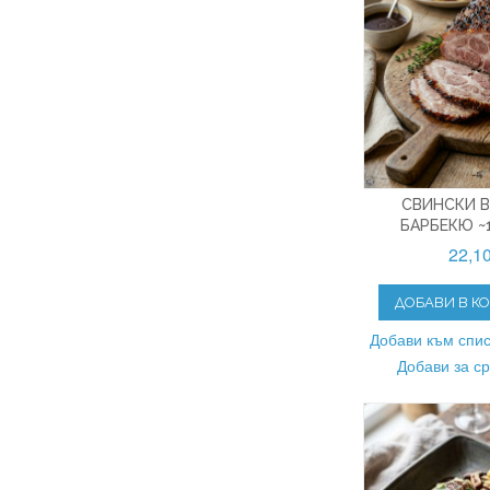
СВИНСКИ В
БАРБЕКЮ ~1
22,1
ДОБАВИ В К
Добави към спис
Добави за с