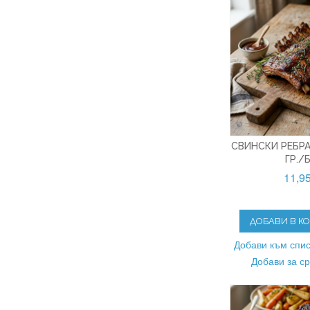
СВИНСКИ РЕБРА
ГР./Б
11,9
ДОБАВИ В К
Добави към спис
Добави за с