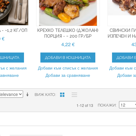
- ~1,2 КГ/ОП
КРЕХКО ТЕЛЕШКО (ДЖОЛАН)
СВИНСКИ ГИ
ПОРЦИЯ - ~ 200 ГР/БР
ИЗПЕЧЕН И Н
0 €
4,22 €
43
ОШНИЦАТА
ДОБАВИ В КОШНИЦАТА
ДОБАВИ 
ък с желания
Добави към списък с желания
Добави към 
равняване
Добави за сравняване
Добави з
ВИЖ КАТО
1-12 of 13
ПОКАЖИ