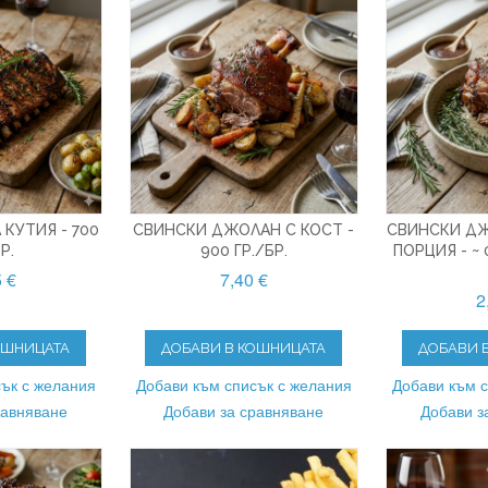
 КУТИЯ - 700
СВИНСКИ ДЖОЛАН С КОСТ -
СВИНСКИ ДЖ
Р.
900 ГР./БР.
ПОРЦИЯ - ~ 
5 €
7,40 €
2
ОШНИЦАТА
ДОБАВИ В КОШНИЦАТА
ДОБАВИ 
ък с желания
Добави към списък с желания
Добави към 
равняване
Добави за сравняване
Добави з