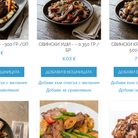
 ~300 ГР./ОП
СВИНСКИ УШИ - ~ 0.350 ГР./
СВИНСКИ КРА
БР.
500
 €
4,03 €
7
ОШНИЦАТА
ДОБАВИ В КОШНИЦАТА
ДОБАВИ 
ък с желания
Добави към списък с желания
Добави към 
равняване
Добави за сравняване
Добави з