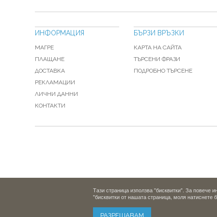
ИНФОРМАЦИЯ
БЪРЗИ ВРЪЗКИ
МАГРЕ
КАРТА НА САЙТА
ПЛАЩАНЕ
ТЪРСЕНИ ФРАЗИ
ДОСТАВКА
ПОДРОБНО ТЪРСЕНЕ
РЕКЛАМАЦИИ
ЛИЧНИ ДАННИ
КОНТАКТИ
Тази страница използва "бисквитки". За повече 
"бисквитки от нашата страница, моля натиснете 
РАЗРЕШАВАМ