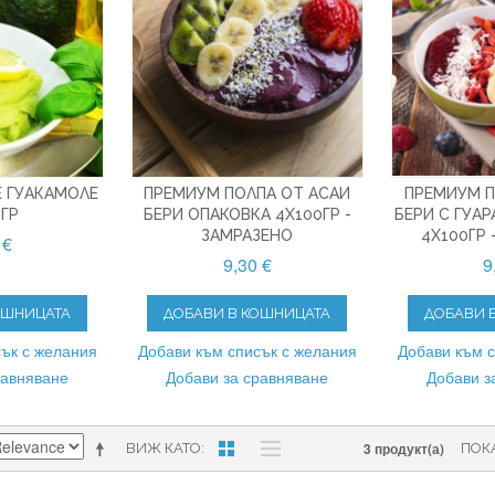
 ГУАКАМОЛЕ
ПРЕМИУМ ПОЛПА ОТ АСАИ
ПРЕМИУМ П
 ГР
БЕРИ ОПАКОВКА 4X100ГР -
БЕРИ С ГУАР
ЗАМРАЗЕНО
4X100ГР 
 €
9,30 €
9
ОШНИЦАТА
ДОБАВИ В КОШНИЦАТА
ДОБАВИ 
ък с желания
Добави към списък с желания
Добави към 
равняване
Добави за сравняване
Добави з
3 продукт(а)
ВИЖ КАТО
ПОК