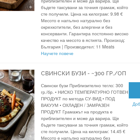
приблизителен и може да варира. Ще
бъдете таксувани за точния грамаж, който
сте получили. Цена на килограм: 9.98 €
Месото е напълно натурално без
окрехкотители, без алергени и без
консерванти. Гарантира постоянно високо
качество на месото в ястията. Произход:
България | Производител: 11 Meats
Научете повече
СВИНСКИ БУЗИ - ~300 ГР./ОП
Свински бузи Приблизително тегло: 300
гр./бр. • НИСКО ТЕМПЕРАТУРНО ГОТВЕН
ПРОДУКТ по метода СУ-ВИД • ПОД
Доб
ВАКУУМ • ОХЛАДЕН / ЗАМРАЗЕН
ПРОДУКТ Грамажът на продукта е
приблизителен и може да варира. Ще
бъдете таксувани за точния грамаж, който
сте получили. Цена на килограм: 14.45 €
Месото е напълно натурално без