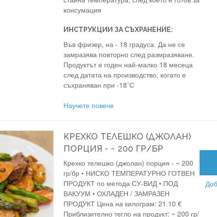
консумация
ИНСТРУКЦИИ ЗА СЪХРАНЕНИЕ:
Във фризер, на - 18 градуса. Да не се
замразява повторно след размразяване.
Продуктът е годен най-малко 18 месеца
след датата на производство, когато е
съхраняван при -18˚С
Научете повече
КРЕХКО ТЕЛЕШКО (ДЖОЛАН)
ПОРЦИЯ - ~ 200 ГР/БР
Крехко телешко (джолан) порция - ~ 200
гр/бр • НИСКО ТЕМПЕРАТУРНО ГОТВЕН
ПРОДУКТ по метода СУ-ВИД • ПОД
Доб
ВАКУУМ • ОХЛАДЕН / ЗАМРАЗЕН
ПРОДУКТ Цена на килограм: 21.10 €
Приблизително тегло на продукт: ~ 200 гр/