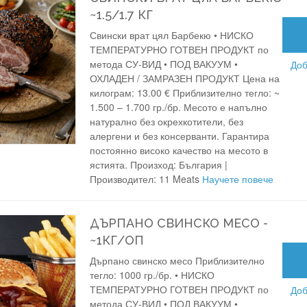
~1.5/1.7 КГ
Свински врат цял Барбекю • НИСКО
ТЕМПЕРАТУРНО ГОТВЕН ПРОДУКТ по
метода СУ-ВИД • ПОД ВАКУУМ •
Доб
ОХЛАДЕН / ЗАМРАЗЕН ПРОДУКТ Цена на
килограм: 13.00 € Приблизително тегло: ~
1.500 – 1.700 гр./бр. Месото е напълно
натурално без окрехкотители, без
алергени и без консерванти. Гарантира
постоянно високо качество на месото в
ястията. Произход: България |
Производител: 11 Meats
Научете повече
ДЪРПАНО СВИНСКО МЕСО -
~1КГ/ОП
Дърпано свинско месо Приблизително
тегло: 1000 гр./бр. • НИСКО
ТЕМПЕРАТУРНО ГОТВЕН ПРОДУКТ по
Доб
метода СУ-ВИД • ПОД ВАКУУМ •