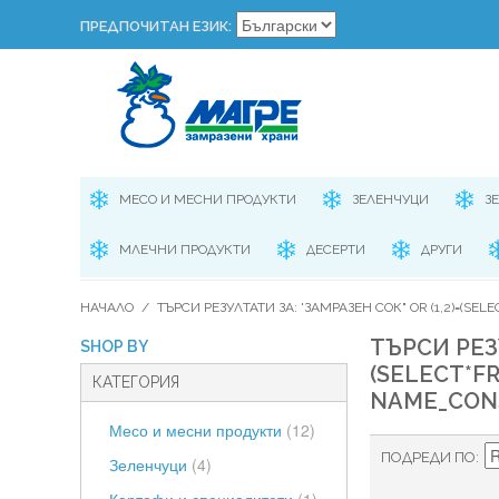
ПРЕДПОЧИТАН ЕЗИК:
МЕСО И МЕСНИ ПРОДУКТИ
ЗЕЛЕНЧУЦИ
З
МЛЕЧНИ ПРОДУКТИ
ДЕСЕРТИ
ДРУГИ
НАЧАЛО
/
ТЪРСИ РЕЗУЛТАТИ ЗА: 'ЗАМРАЗЕН СОК" OR (1,2)=(SELEC
ТЪРСИ РЕЗУ
SHOP BY
(SELECT*F
КАТЕГОРИЯ
NAME_CONST(
Месо и месни продукти
(12)
ПОДРЕДИ ПО
Зеленчуци
(4)