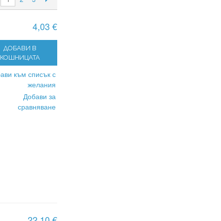
4,03 €
ДОБАВИ В
КОШНИЦАТА
ави към списък с
желания
Добави за
сравняване
22,10 €