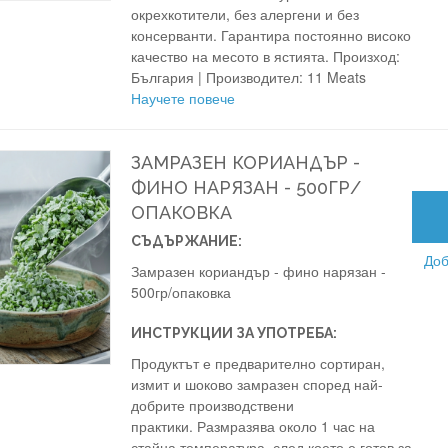
окрехкотители, без алергени и без
консерванти. Гарантира постоянно високо
качество на месото в ястията. Произход:
България | Производител: 11 Meats
Научете повече
ЗАМРАЗЕН КОРИАНДЪР -
ФИНО НАРЯЗАН - 500ГР/
ОПАКОВКА
СЪДЪРЖАНИЕ:
Доб
Замразен кориандър - фино нарязан -
500гр/опаковка
ИНСТРУКЦИИ ЗА УПОТРЕБА:
Продуктът е предварително сортиран,
измит и шоково замразен според най-
добрите производствени
практики. Размразява около 1 час на
стайна температура, след което е готов за