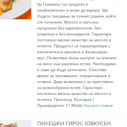
бр Грамажът на продукта е
приблизителен и може да варира. Ще
бъдете таксувани за точния грамаж, който
сте получили. Месото е напълно
натурално без окрехкотители, без
алергени и без консерванти. Гарантира
постоянно високо качество на месото в
ястията. Продуктът се характеризира с
изключителна крехкота и балансиран
вкус. Позволява лесен контрол на влагане
на месо към различни ястия. Необходимо
е само да бъде затоплено. Спестява
време за транжиране, порциониране и
готвене. Дава възможност за приготвяне
на разнообразни ястия. Гарантира
постоянно високо качество на месото в
ястията. Произход: България |
Производител: 11 Meats
Научете повече
ПИЛЕШКИ ГИРОС (ОВКУСЕН,