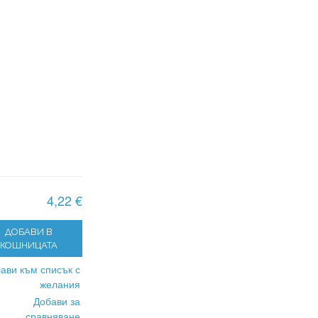
4,22 €
ДОБАВИ В
КОШНИЦАТА
ави към списък с
желания
Добави за
сравняване