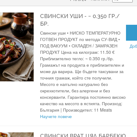
СВИНСКИ УШИ - ~ 0.350 ГР./
БР.
Свински уши • НИСКО ТЕМПЕРАТУРНО
ГОТВЕН ПРОДУКТ по метода СУ-ВИД •
ПОД ВАКУУМ • ОХЛАДЕН / ЗАМРАЗЕН
Доб
ПРОДУКТ Цена на килограм: 11.50 €
Приблизително тегло: ~ 0.350 гр./бр.
Грамажът на продукта е приблизителен и
може да варира. Ще бъдете таксувани за
точния грамаж, който сте получили.
Месото е напълно натурално без
окрехкотители, без алергени и без
консерванти. Гарантира постоянно високо
качество на месото в ястията. Произход:
България | Производител: 11 Meats
Научете повече
СВИНСКИ ВРАТ ЦЯЛ БАРБЕКЮ