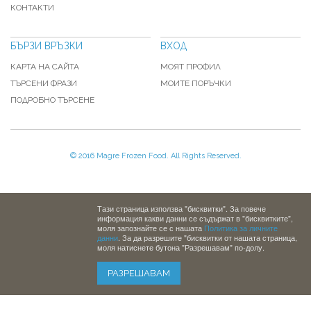
КОНТАКТИ
БЪРЗИ ВРЪЗКИ
ВХОД
КАРТА НА САЙТА
МОЯТ ПРОФИЛ
ТЪРСЕНИ ФРАЗИ
МОИТЕ ПОРЪЧКИ
ПОДРОБНО ТЪРСЕНЕ
© 2016 Magre Frozen Food. All Rights Reserved.
Тази страница използва "бисквитки". За повече
информация какви данни се съдържат в "бисквитките",
моля запознайте се с нашата
Политика за личните
данни
. За да разрешите "бисквитки от нашата страница,
моля натиснете бутона "Разрешавам" по-долу.
РАЗРЕШАВАМ