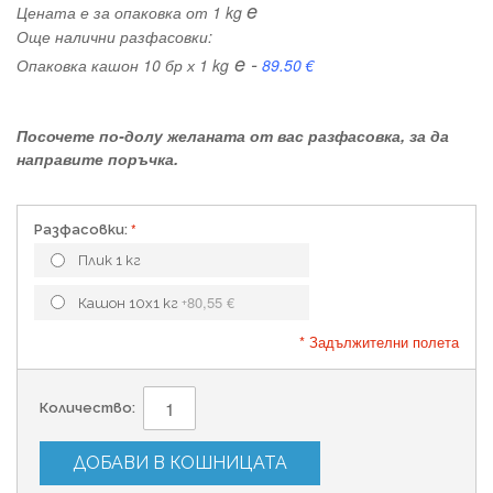
e
Цената е за опаковка от 1 kg
Още налични разфасовки:
e -
Опаковка кашон 10 бр х 1 kg
89.50
€
Посочете по-долу желаната от вас разфасовка, за да
направите поръчка.
Разфасовки:
Плик 1 кг
80,55 €
Кашон 10х1 кг
+
* Задължителни полета
Количество:
ДОБАВИ В КОШНИЦАТА