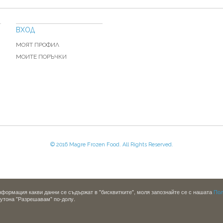
ВХОД
МОЯТ ПРОФИЛ
МОИТЕ ПОРЪЧКИ
© 2016 Magre Frozen Food. All Rights Reserved.
информация какви данни се съдържат в "бисквитките", моля запознайте се с нашата
Пол
бутона "Разрешавам" по-долу.