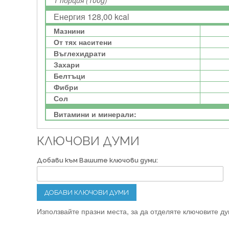
1 порция (100g)
Енергия 128,00 kcal
Мазнини
От тях наситени
Въглехидрати
Захари
Белтъци
Фибри
Сол
Витамини и минерали:
КЛЮЧОВИ ДУМИ
Добави към Вашите ключови думи:
ДОБАВИ КЛЮЧОВИ ДУМИ
Използвайте празни места, за да отделяте ключовите дум