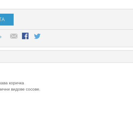
ТА
е
кава коричка
лични видове сосове.