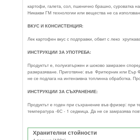
картофи, галета, сол, пшенично брашно, суроватка на
Никакви ГМ технологии или вещества не са използван
ВКУС И КОНСИСТЕНЦИЯ:
Лек картофен вкус с подправки, обвит с леко хрупкав
ИНСТРУКЦИИ ЗА УПОТРЕБА:
Продуктът е, полуизпържен и шоково замразен според
размразяване. Приготвяне: във Фритюрник или Еър Фра
не се подлага на интензивна топлинна обработка. Пр
ИНСТРУКЦИИ ЗА СЪХРАНЕНИЕ:
Продуктът е годен при съхранение във фризер: при т
температура -6С -
1 седмица
. Да не се замразява по
Хранителни стойности