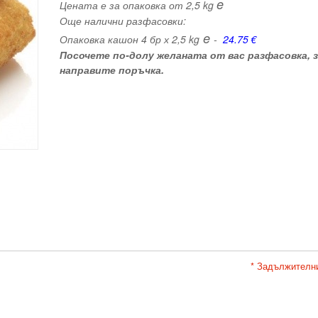
e
Цената е за опаковка от 2,5 kg
Още налични разфасовки:
e
Опаковка кашон 4 бр х 2,5 kg
-
24.75 €
Посочете по-долу желаната от вас разфасовка, з
направите поръчка.
* Задължителн