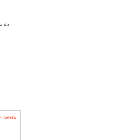
а да
и полета