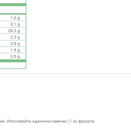
1,0 g
0,1 g
28,3 g
2,3 g
2,8 g
1,8 g
0,5 g
и. Използвайте единични кавички (') за фразите.