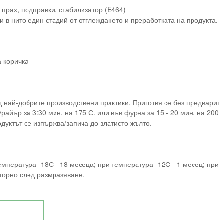
 прах, подправки, стабилизатор (E464)
и в нито един стадий от отглеждането и преработката на продукта.
а коричка
 най-добрите производствени практики. Приготвя се без предвари
йър за 3:30 мин. на 175 С. или във фурна за 15 - 20 мин. на 200
одуктът се изпържва/запича до златисто жълто.
емпература -18С -
18 месеца
; при температура -12С -
1 месец
; при
вторно след размразяване.