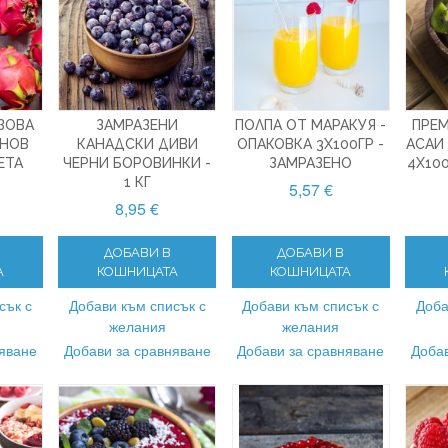
ЗОВА
ЗАМРАЗЕНИ
ПОЛПА ОТ МАРАКУЯ -
ПРЕ
ОНОВ
КАНАДСКИ ДИВИ
ОПАКОВКА 3X100ГР -
АСАИ
ЕТА
ЧЕРНИ БОРОВИНКИ -
ЗАМРАЗЕНО
4X100
1 КГ
5,57 €
8,95 €
ДОБАВИ В
ДОБАВИ В
А
КОШНИЦАТА
КОШНИЦАТА
сък с
Добави към списък с
Добави към списък с
Доба
желания
желания
няване
Добави за сравняване
Добави за сравняване
Добав