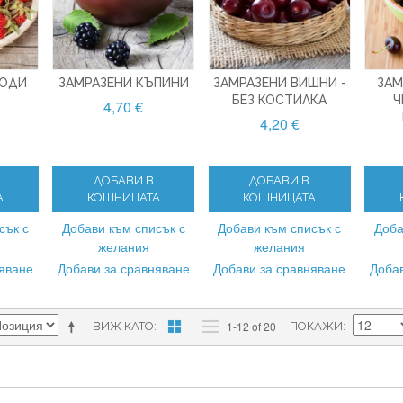
ГОДИ
ЗАМРАЗЕНИ КЪПИНИ
ЗАМРАЗЕНИ ВИШНИ -
ЗАМ
БЕЗ КОСТИЛКА
Ч
4,70 €
4,20 €
ДОБАВИ В
ДОБАВИ В
А
КОШНИЦАТА
КОШНИЦАТА
сък с
Добави към списък с
Добави към списък с
Доба
желания
желания
няване
Добави за сравняване
Добави за сравняване
Добав
1-12 of 20
ВИЖ КАТО
ПОКАЖИ