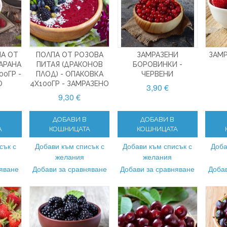
А ОТ
ПОЛПА ОТ РОЗОВА
ЗАМРАЗЕНИ
ЗАМ
УАРАНА
ПИТАЯ (ДРАКОНОВ
БОРОВИНКИ -
00ГР -
ПЛОД) - ОПАКОВКА
ЧЕРВЕНИ
О
4X100ГР - ЗАМРАЗЕНО
3,90 €
9,30 €
ДОБАВИ В
ДОБАВИ В
А
КОШНИЦАТА
КОШНИЦАТА
сък с
Добави към списък с
Добави към списък с
Доба
желания
желания
няване
Добави за сравняване
Добави за сравняване
Добав