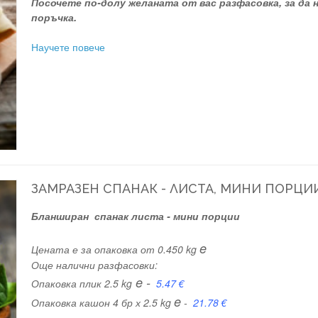
Посочете по-долу желаната от вас разфасовка, за да
поръчка.
Научете повече
ЗАМРАЗЕН СПАНАК - ЛИСТА, МИНИ ПОРЦИИ 
Бланширан спанак листа - мини порции
e
Цената е за опаковка от 0.450 kg
Още налични разфасовки:
e -
Опаковка плик 2.5 kg
5.47 €
e
Опаковка кашон 4 бр х 2.5 kg
-
21.78 €