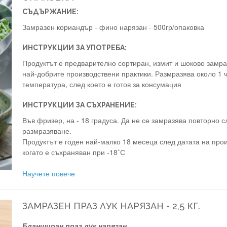
СЪДЪРЖАНИЕ:
Замразен кориандър - фино нарязан - 500гр/опаковка
ИНСТРУКЦИИ ЗА УПОТРЕБА:
Продуктът е предварително сортиран, измит и шоково замр
най-добрите производствени практики. Размразява около 1 ч
температура, след което е готов за консумация
ИНСТРУКЦИИ ЗА СЪХРАНЕНИЕ:
Във фризер, на - 18 градуса. Да не се замразява повторно с
размразяване.
Продуктът е годен най-малко 18 месеца след датата на прои
когато е съхраняван при -18˚С
Научете повече
ЗАМРАЗЕН ПРАЗ ЛУК НАРЯЗАН - 2,5 КГ.
Бланширан праз лук нарязан