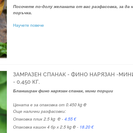
Посочете по-долу желаната от вас разфасовка, за да
поръчка.
Научете повече
ЗАМРАЗЕН СПАНАК - ФИНО НАРЯЗАН -МИ
- 0,450 КГ.
Бланширан фино нарязан спанак, мини порции
e
Цената е за опаковка от 0.450 kg
Още налични разфасовки:
е
Опаковка плик 2.5 kg
-
4.55 €
e
Опаковка кашон 4 бр х 2.5 kg
-
18.20 €