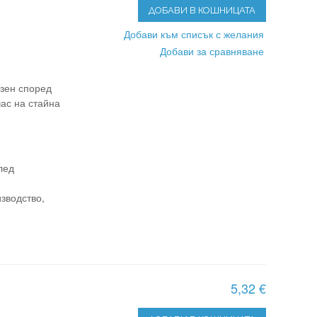
ДОБАВИ В КОШНИЦАТА
Добави към списък с желания
Добави за сравняване
азен според
ас на стайна
лед
зводство,
5,32 €