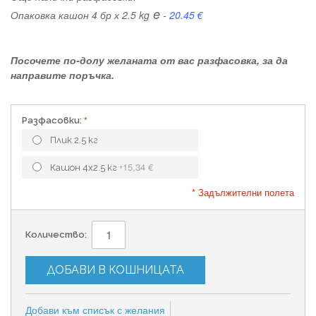
e
Опаковка кашон 4 бр х 2.5 kg
-
20.45 €
Посочете по-долу желаната от вас разфасовка, за да
направите поръчка.
Разфасовки:
Плик 2.5 кг
15,34 €
Кашон 4х2.5 кг
+
* Задължителни полета
Количество:
ДОБАВИ В КОШНИЦАТА
Добави към списък с желания