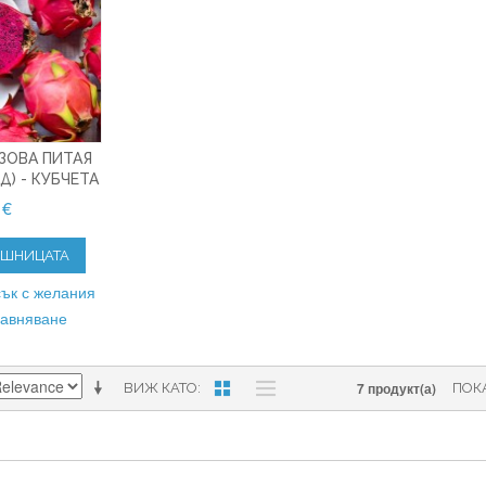
ЗОВА ПИТАЯ
Д) - КУБЧЕТА
 €
ОШНИЦАТА
ък с желания
равняване
7 продукт(а)
ВИЖ КАТО
ПОК