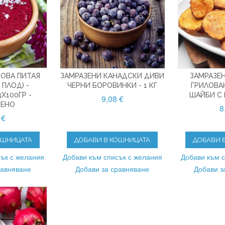
ЗОВА ПИТАЯ
ЗАМРАЗЕНИ КАНАДСКИ ДИВИ
ЗАМРАЗЕ
 ПЛОД) -
ЧЕРНИ БОРОВИНКИ - 1 КГ
ГРИЛОВА
X100ГР -
ШАЙБИ С К
9,08 €
ЗЕНО
8
 €
ОШНИЦАТА
ДОБАВИ В КОШНИЦАТА
ДОБАВИ 
ък с желания
Добави към списък с желания
Добави към 
равняване
Добави за сравняване
Добави з