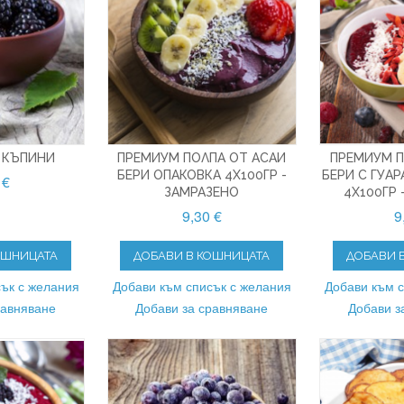
 КЪПИНИ
ПРЕМИУМ ПОЛПА ОТ АСАИ
ПРЕМИУМ П
БЕРИ ОПАКОВКА 4X100ГР -
БЕРИ С ГУАР
 €
ЗАМРАЗЕНО
4X100ГР 
9,30 €
9
ОШНИЦАТА
ДОБАВИ В КОШНИЦАТА
ДОБАВИ 
ък с желания
Добави към списък с желания
Добави към 
равняване
Добави за сравняване
Добави з