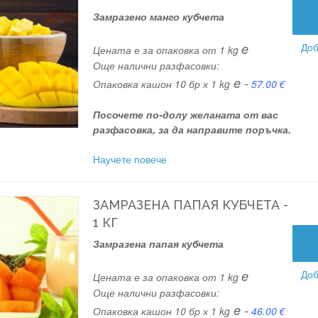
Замразено манго кубчета
e
Доб
Цената е за опаковка от 1 kg
Още налични разфасовки:
e -
Опаковка кашон 10 бр х 1 kg
57.00 €
Посочете по-долу желаната от вас
разфасовка, за да направите поръчка.
Научете повече
ЗАМРАЗЕНА ПАПАЯ КУБЧЕТА -
1 КГ
Замразена папая кубчета
e
Доб
Цената е за опаковка от 1 kg
Още налични разфасовки:
e -
Опаковка кашон 10 бр х 1 kg
46.00 €