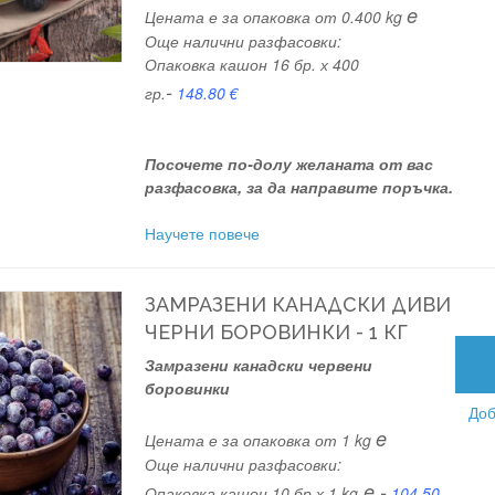
e
Цената е за опаковка от 0.400 kg
Още налични разфасовки:
Опаковка кашон 16 бр. х 400
-
гр.
148.80
€
Посочете по-долу желаната от вас
разфасовка, за да направите поръчка.
Научете повече
ЗАМРАЗЕНИ КАНАДСКИ ДИВИ
ЧЕРНИ БОРОВИНКИ - 1 КГ
Замразени канадски червени
боровинки
Доб
e
Цената е за опаковка от 1 kg
Още налични разфасовки:
e -
Опаковка кашон 10 бр х 1 kg
104.50