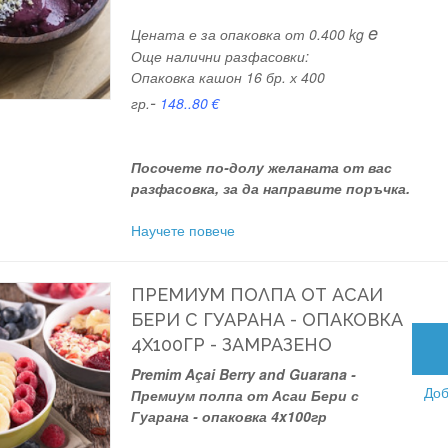
e
Цената е за опаковка от 0.400 kg
Още налични разфасовки:
Опаковка кашон 16 бр. х 400
-
гр.
148..80
€
Посочете по-долу желаната от вас
разфасовка, за да направите поръчка.
Научете повече
ПРЕМИУМ ПОЛПА ОТ АСАИ
БЕРИ С ГУАРАНА - ОПАКОВКА
4X100ГР - ЗАМРАЗЕНО
Premim Açai Berry and Guarana -
Доб
Премиум полпа от Асаи Бери с
Гуарана - опаковка 4x100гр