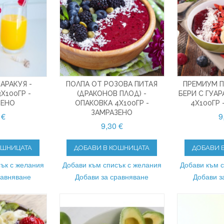
АРАКУЯ -
ПОЛПА ОТ РОЗОВА ПИТАЯ
ПРЕМИУМ П
X100ГР -
(ДРАКОНОВ ПЛОД) -
БЕРИ С ГУАР
ЗЕНО
ОПАКОВКА 4X100ГР -
4X100ГР 
ЗАМРАЗЕНО
 €
9
9,30 €
ОШНИЦАТА
ДОБАВИ В КОШНИЦАТА
ДОБАВИ 
ък с желания
Добави към списък с желания
Добави към 
равняване
Добави за сравняване
Добави з