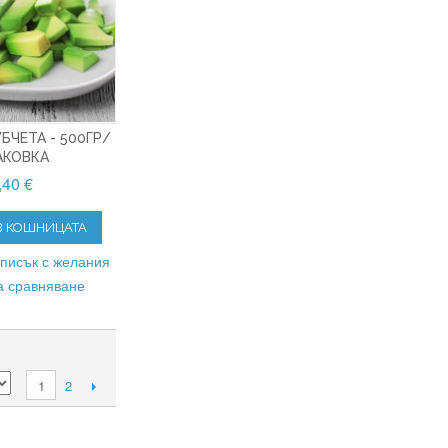
БЧЕТА - 500ГР/
АКОВКА
,40 €
В КОШНИЦАТА
списък с желания
а сравняване
2
1