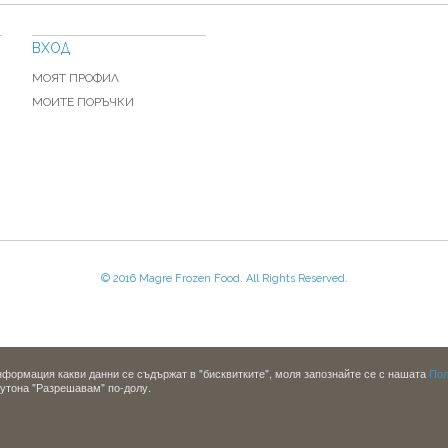
ВХОД
МОЯТ ПРОФИЛ
МОИТЕ ПОРЪЧКИ
© 2016 Magre Frozen Food. All Rights Reserved.
информация какви данни се съдържат в "бисквитките", моля запознайте се с нашата
Пол
бутона "Разрешавам" по-долу.