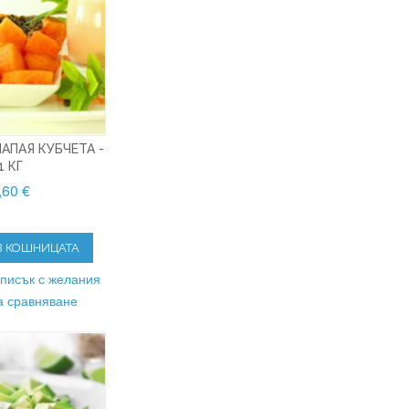
АПАЯ КУБЧЕТА -
1 КГ
,60 €
В КОШНИЦАТА
списък с желания
а сравняване