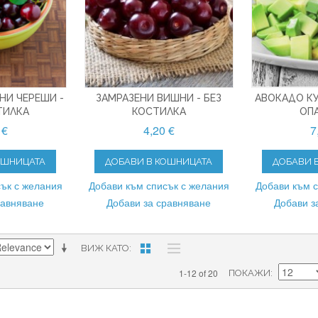
НИ ЧЕРЕШИ -
ЗАМРАЗЕНИ ВИШНИ - БЕЗ
АВОКАДО КУ
ТИЛКА
КОСТИЛКА
ОП
 €
4,20 €
7
ОШНИЦАТА
ДОБАВИ В КОШНИЦАТА
ДОБАВИ 
ък с желания
Добави към списък с желания
Добави към 
равняване
Добави за сравняване
Добави з
ВИЖ КАТО
1-12 of 20
ПОКАЖИ