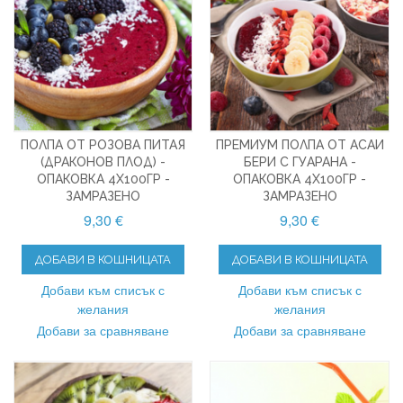
ПОЛПА ОТ РОЗОВА ПИТАЯ
ПРЕМИУМ ПОЛПА ОТ АСАИ
(ДРАКОНОВ ПЛОД) -
БЕРИ С ГУАРАНА -
ОПАКОВКА 4X100ГР -
ОПАКОВКА 4X100ГР -
ЗАМРАЗЕНО
ЗАМРАЗЕНО
9,30 €
9,30 €
ДОБАВИ В КОШНИЦАТА
ДОБАВИ В КОШНИЦАТА
Добави към списък с
Добави към списък с
желания
желания
Добави за сравняване
Добави за сравняване