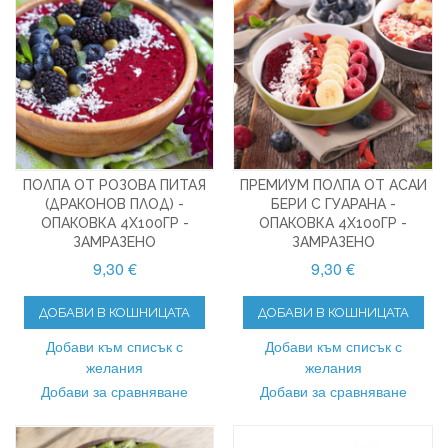
ПОЛПА ОТ РОЗОВА ПИТАЯ
ПРЕМИУМ ПОЛПА ОТ АСАИ
(ДРАКОНОВ ПЛОД) -
БЕРИ С ГУАРАНА -
ОПАКОВКА 4X100ГР -
ОПАКОВКА 4X100ГР -
ЗАМРАЗЕНО
ЗАМРАЗЕНО
9,30 €
9,30 €
ДОБАВИ В КОШНИЦАТА
ДОБАВИ В КОШНИЦАТА
Добави към списък с
Добави към списък с
желания
желания
Добави за сравняване
Добави за сравняване